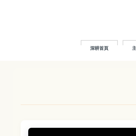
跳
到
主
要
內
容
區
深耕首頁