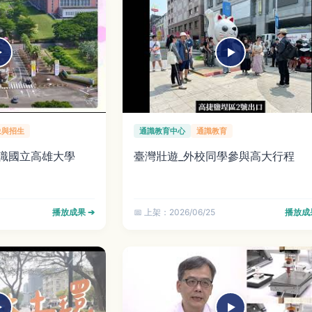
象與招生
通識教育中心
通識教育
認識國立高雄大學
臺灣壯遊_外校同學參與高大行程
播放成果 ➔
📅 上架：2026/06/25
播放成