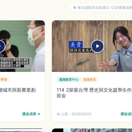
🔄 每次讀取皆自動選出 12 部確實成
位學習
通識教育中心
通識教育
R永續城市與新農業創
114 2探索台灣 歷史與文化篇學生
前金
播放成果 ➔
📅 上架：2026/06/23
播放成