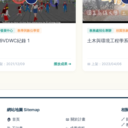
學發展中心
教學與數位學習
教務處招生專辦
校園形
19VDWC紀錄 1
土木與環境工程學
架：2021/12/09
播放成果 ➔
📅 上架：2023/04/06
網站地圖 Sitemap
相
🏠 首頁
📖 關於計畫
🔗
🔗
🎯 子計畫
✨ 成果填報