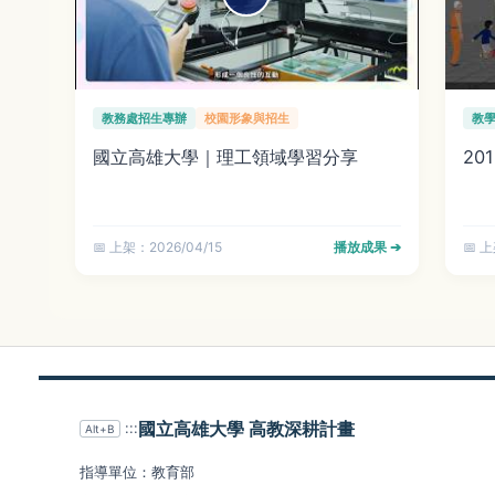
教務處招生專辦
校園形象與招生
教
國立高雄大學｜理工領域學習分享
20
📅 上架：2026/04/15
播放成果 ➔
📅 上
國立高雄大學 高教深耕計畫
:::
Alt+B
指導單位：教育部