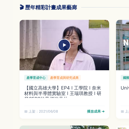
🎬 歷年精彩計畫成果藝廊
產學育成中心
產學育成與研究成果
國
【國立高雄大學】EP4 l 工學院 l 奈米
Uni
材料與半導體實驗室 l 王瑞琪教授 l 研
發SERS拉曼增強晶片
📅 上架：2021/06/08
播放成果 ➔
📅 上