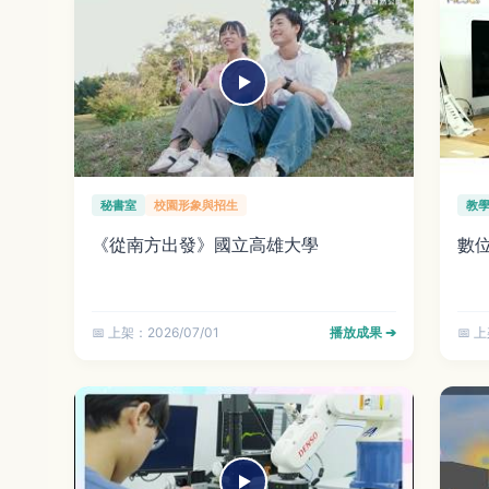
秘書室
校園形象與招生
教
《從南方出發》國立高雄大學
數
📅 上架：2026/07/01
播放成果 ➔
📅 上