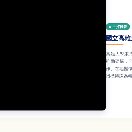
⭐ 主打影音
國立高雄
高雄大學秉持「
推動架構，全
作、在地關
指標轉譯為