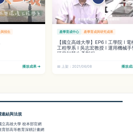
象與招生
產學育成中心
產學育成與研究成果
系
【國立高雄大學】EP6 l 工學院 l 電
工程學系 l 吳志宏教授 l 運用機械手
研發智慧生產製程
播放成果 ➔
📅 上架：2021/06/08
播放成
關連結與法規
 國立高雄大學 校本部官網
 教育部高等教育深耕計畫網