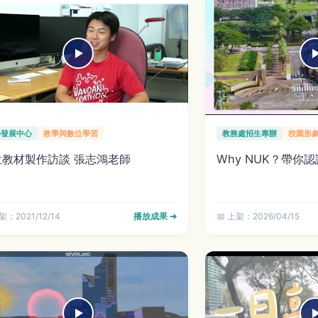
學發展中心
教學與數位學習
教務處招生專辦
校園形
位教材製作訪談 張志鴻老師
Why NUK？帶你
架：2021/12/14
播放成果 ➔
📅 上架：2026/04/15