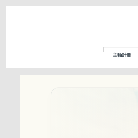
跳
到
主
要
內
容
區
主軸計畫