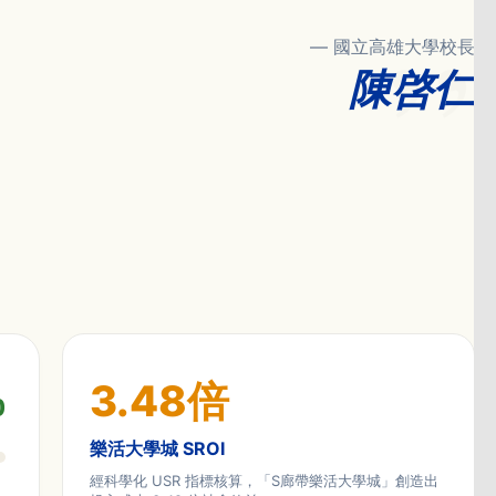
— 國立高雄大學校長
陳
啓
仁
3.48
倍
%
樂活大學城 SROI
經科學化 USR 指標核算，「S廊帶樂活大學城」創造出