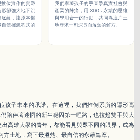
與數位實作的實戰
我們牽著孩子的手直擊真實社會與
無形卻強大地下沉
產業的陣痛，用 SDGs 永續的思維
魂底蘊，讓原本懼
與學用合一的行動，共同為這片土
能自信揮灑程式的
地尋求一劑深長而溫熱的解方。
位孩子未來的承諾。在這裡，我們推倒系所的隱形高
。我們陪伴著迷惘的新生穩固第一哩路，也拉起雙手與大
走出高雄大學的青年，都能看見與眾不同的眼界，成為
大南方土地，寫下最溫熱、最自信的永續篇章。