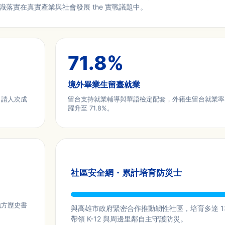
識落實在真實產業與社會發展 the 實戰議題中。
71.8
%
境外畢業生留臺就業
申請人次成
留台支持就業輔導與華語檢定配套，外籍生留台就業率
躍升至 71.8%。
社區安全網・累計培育防災士
地方歷史書
與高雄市政府緊密合作推動韌性社區，培育多達 1
帶領 K-12 與周邊里鄰自主守護防災。