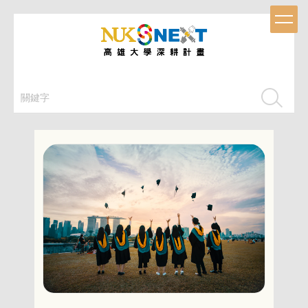
跳
到
主
要
內
容
搜尋
區