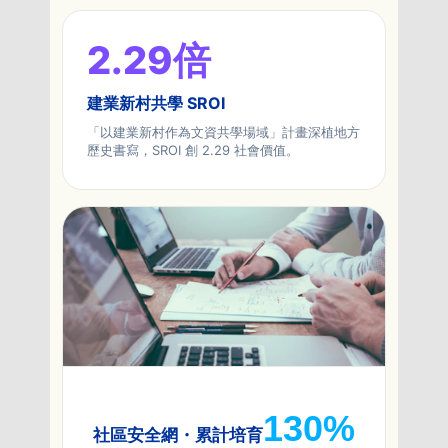
2.29
倍
建業新村共學 SROI
「以建業新村作為文資共學場域」計畫深植地方
歷史書寫，SROI 創 2.29 社會價值。
130%
社區安全網・累計培育