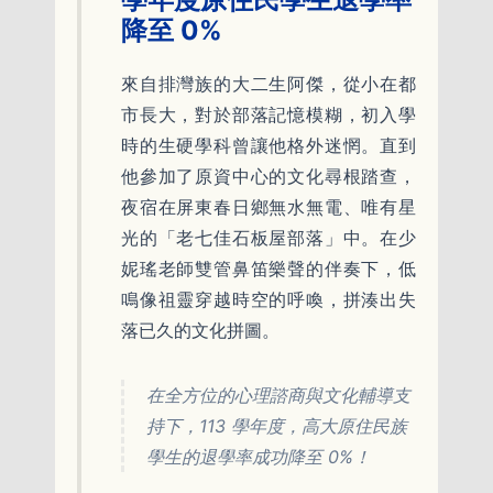
降至 0%
來自排灣族的大二生阿傑，從小在都
市長大，對於部落記憶模糊，初入學
時的生硬學科曾讓他格外迷惘。直到
他參加了原資中心的文化尋根踏查，
夜宿在屏東春日鄉無水無電、唯有星
光的「老七佳石板屋部落」中。在少
妮瑤老師雙管鼻笛樂聲的伴奏下，低
鳴像祖靈穿越時空的呼喚，拼湊出失
落已久的文化拼圖。
在全方位的心理諮商與文化輔導支
持下，113 學年度，高大原住民族
學生的退學率成功降至 0%！