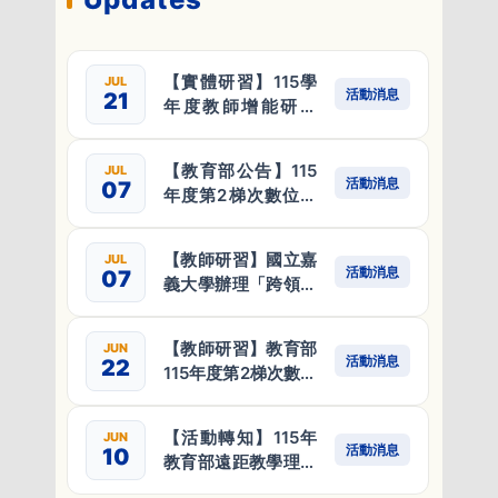
【實體研習】115學
JUL
活動消息
21
年度教師增能研習
「重構與再造--優化
課程設計與教學實踐
【教育部公告】115
JUL
研究」
活動消息
07
年度第2梯次數位學
習課程認證自115年8
月1日起受理申請，
【教師研習】國立嘉
JUL
歡迎教師踴躍提出申
活動消息
07
義大學辦理「跨領域
請
共授課程研習」，歡
迎教師踴躍報名參加
【教師研習】教育部
JUN
活動消息
22
115年度第2梯次數位
學習課程認證規定及
指標說明會（線上辦
【活動轉知】115年
JUN
理）
活動消息
10
教育部遠距教學理念
與實踐工作坊